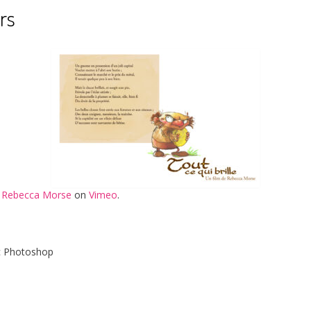
ers
m
Rebecca Morse
on
Vimeo
.
ec Photoshop