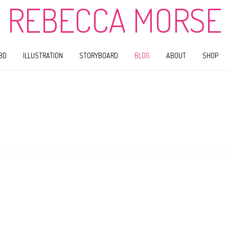
REBECCA MORSE
BD
ILLUSTRATION
STORYBOARD
BLOG
ABOUT
SHOP